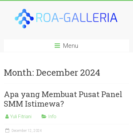
Skip
to
content
Roa-
Menu
galleria.com
Month:
December 2024
Apa yang Membuat Pusat Panel
SMM Istimewa?
Yuli Fitriani
Info
December 12, 2024