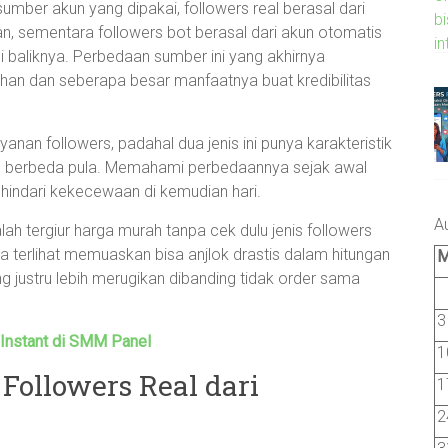
mber akun yang dipakai, followers real berasal dari
n, sementara followers bot berasal dari akun otomatis
i baliknya. Perbedaan sumber ini yang akhirnya
han dan seberapa besar manfaatnya buat kredibilitas
anan followers, padahal dua jenis ini punya karakteristik
ng berbeda pula. Memahami perbedaannya sejak awal
indari kekecewaan di kemudian hari.
A
ah tergiur harga murah tanpa cek dulu jenis followers
a terlihat memuaskan bisa anjlok drastis dalam hitungan
g justru lebih merugikan dibanding tidak order sama
3
Instant di SMM Panel
1
ollowers Real dari
1
2