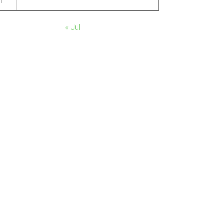
1
« Jul