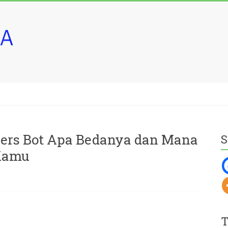
wers Bot Apa Bedanya dan Mana
S
Kamu
T