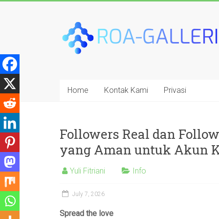
Skip
to
Roa-
content
galleria.com
Home
Kontak Kami
Privasi
Followers Real dan Follo
yang Aman untuk Akun 
Yuli Fitriani
Info
July 7, 2026
Spread the love