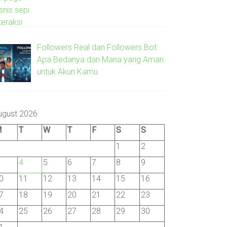
Followers Real dan Followers Bot
Apa Bedanya dan Mana yang Aman
untuk Akun Kamu
ugust 2026
M
T
W
T
F
S
S
1
2
4
5
6
7
8
9
0
11
12
13
14
15
16
7
18
19
20
21
22
23
4
25
26
27
28
29
30